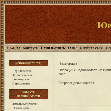
Юр
Главная
Контакты
Наши партнеры
О нас
Обратная связь
Ос
Основные услуги
Риэлторские
Операции с недвижимостью: купит
Юридические
паев
Туристические
Риэлторские
Сопровождение сделок
Страхование
Обьекты
недвижимости
Земельные участки
Жилые дома